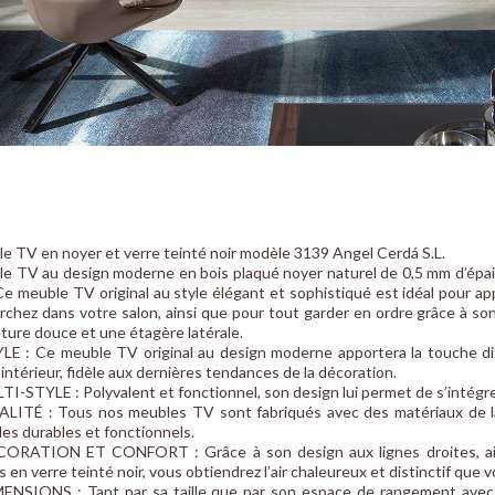
e TV en noyer et verre teinté noir modèle 3139 Angel Cerdá S.L.
e TV au design moderne en bois plaqué noyer naturel de 0,5 mm d’épaiss
 Ce meuble TV original au style élégant et sophistiqué est idéal pour a
rchez dans votre salon, ainsi que pour tout garder en ordre grâce à s
ture douce et une étagère latérale.
LE : Ce meuble TV original au design moderne apportera la touche d
 intérieur, fidèle aux dernières tendances de la décoration.
TI-STYLE : Polyvalent et fonctionnel, son design lui permet de s’intégre
LITÉ : Tous nos meubles TV sont fabriqués avec des matériaux de la 
es durables et fonctionnels.
ORATION ET CONFORT : Grâce à son design aux lignes droites, ain
ls en verre teinté noir, vous obtiendrez l’air chaleureux et distinctif que
ENSIONS : Tant par sa taille que par son espace de rangement avec 