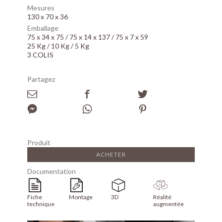
Mesures
130 x 70 x 36
Emballage
75 x 34 x 75 / 75 x 14 x 137 / 75 x 7 x 59
25 Kg / 10 Kg / 5 Kg
3 COLIS
Partagez
Produit
ACHETER
Documentation
Fiche
Montage
3D
Réalité
technique
augmentée