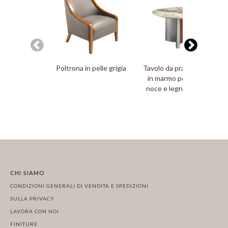
Poltrona in pelle grigia
Tavolo da pranzo rotondo
in marmo porcellanato,
noce e legno argentato
CHI SIAMO
CONDIZIONI GENERALI DI VENDITA E SPEDIZIONI
SULLA PRIVACY
LAVORA CON NOI
FINITURE