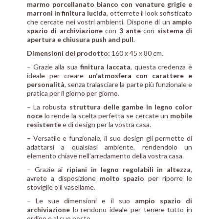
marmo porcellanato bianco con venature grigie e
marroni in finitura lucida
, otterrete il look sofisticato
che cercate nei vostri ambienti. Dispone di un
ampio
spazio di archiviazione
con
3 ante
con
sistema di
apertura e chiusura push and pull
.
Dimensioni del prodotto:
160 x 45 x 80 cm.
– Grazie alla sua
finitura laccata
, questa credenza è
ideale per creare
un’atmosfera con carattere e
personalità
, senza tralasciare la parte più funzionale e
pratica per il giorno per giorno.
– La robusta
struttura delle gambe in legno color
noce
lo rende la scelta perfetta se cercate un
mobile
resistente
e di design per la vostra casa.
– Versatile e funzionale, il suo design gli permette di
adattarsi a qualsiasi ambiente, rendendolo un
elemento chiave nell’arredamento della vostra casa.
– Grazie ai
ripiani in legno regolabili in altezza
,
avrete a disposizione
molto spazio
per riporre le
stoviglie o il vasellame.
– Le sue dimensioni e il suo
ampio spazio di
archiviazione
lo rendono ideale per tenere tutto in
ordine e al suo posto.