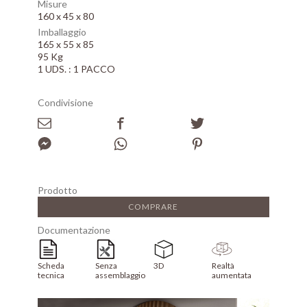
Misure
160 x 45 x 80
Imballaggio
165 x 55 x 85
95 Kg
1 UDS. : 1 PACCO
Condivisione
Prodotto
COMPRARE
Documentazione
Scheda
Senza
3D
Realtà
tecnica
assemblaggio
aumentata
Array