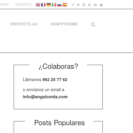
ORAR?
CONTACTO
PROYECTS AC
#HAPPYHOME
¿Colaboras?
Llámanos
962 25 77 62
o envíanos un email a
info@angelcerda.com
Posts Populares