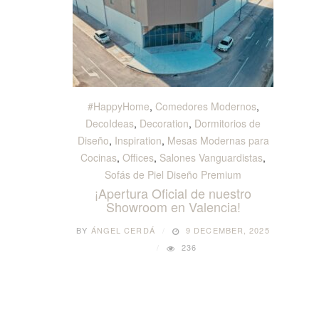
#HappyHome
,
Comedores Modernos
,
DecoIdeas
,
Decoration
,
Dormitorios de
Diseño
,
Inspiration
,
Mesas Modernas para
Cocinas
,
Offices
,
Salones Vanguardistas
,
Sofás de Piel Diseño Premium
¡Apertura Oficial de nuestro
Showroom en Valencia!
BY
ÁNGEL CERDÁ
9 DECEMBER, 2025
236