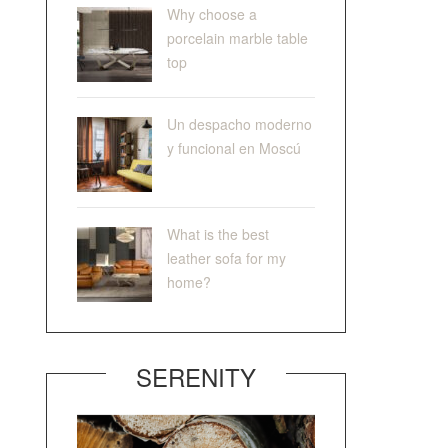
Why choose a
porcelain marble table
top
Un despacho moderno
y funcional en Moscú
What is the best
leather sofa for my
home?
SERENITY