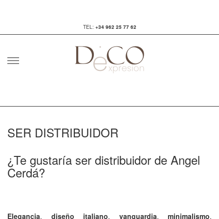
TEL:
+34 962 25 77 62
Skip
to
content
SER DISTRIBUIDOR
¿Te gustaría ser distribuidor de Angel
Cerdá?
Elegancia
,
diseño italiano
,
vanguardia
,
minimalismo
,