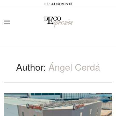
TEL:
+34 962 25 77 62
Skip
to
content
Author:
Ángel Cerdá