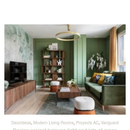
DecoIdeas
,
Modern Living Rooms
,
Proyects AC
,
Vanguard
Design project balance light and lots of green