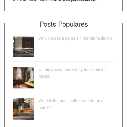
Posts Populares
Why choose a porcelain marble table top
Un despacho moderno y funcional en
Moscú
What is the best leather sofa for my
home?