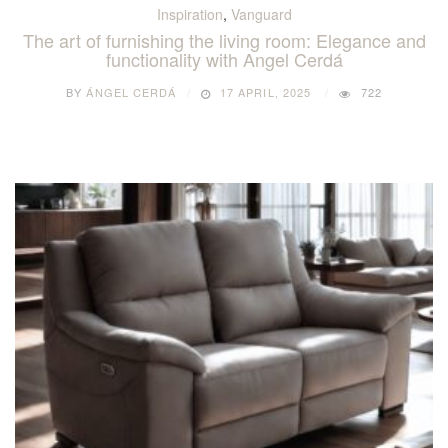
Inspiration
,
Vanguard
The art of furnishing the living room: Elegance and
functionality with Angel Cerdá
BY
ÁNGEL CERDÁ
17 APRIL, 2025
722