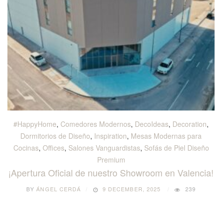
#HappyHome
,
Comedores Modernos
,
DecoIdeas
,
Decoration
,
Dormitorios de Diseño
,
Inspiration
,
Mesas Modernas para
Cocinas
,
Offices
,
Salones Vanguardistas
,
Sofás de Piel Diseño
Premium
¡Apertura Oficial de nuestro Showroom en Valencia!
BY
ÁNGEL CERDÁ
9 DECEMBER, 2025
239