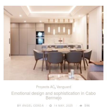
Proyects AC
,
Vanguard
Emotional design and sophistication in Cabo
Bermejo
BY
ÁNGEL CERDÁ
14 MAY, 2025
596