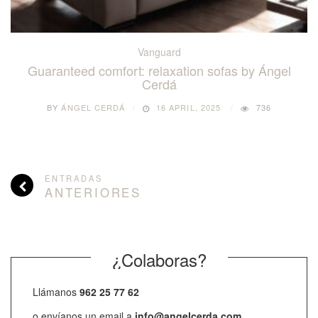
Vanguard
Guaranteed comfort: relaxation sofas by Ángel
Cerdá
BY
ÁNGEL CERDÁ
16 APRIL, 2025
736
ENTRADAS
ANTERIORES
¿Colaboras?
Llámanos
962 25 77 62
o envíanos un email a
info@angelcerda.com