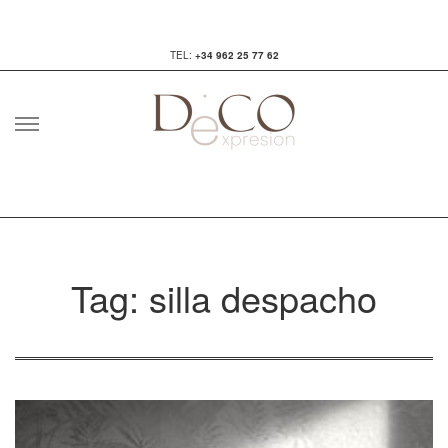
TEL:
+34 962 25 77 62
Skip
to
content
Tag: silla despacho