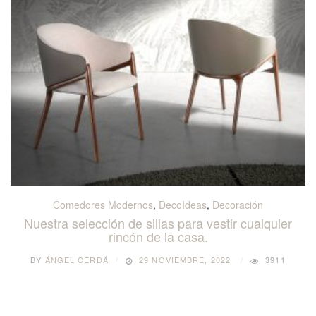
Comedores Modernos
,
DecoIdeas
,
Decoración
Nuestra selección de sillas para vestir cualquier
rincón de la casa.
BY
ÁNGEL CERDÁ
29 NOVIEMBRE, 2022
3911