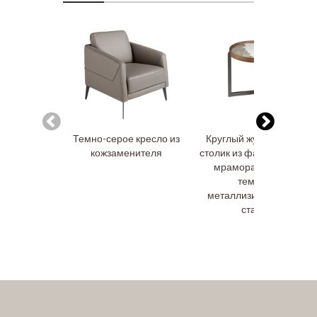
Темно-серое кресло из
Круглый журнальный
кожзаменителя
столик из фарфорового
мрамора, ореха и
темной
металлизированной
стали