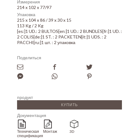
Измерения
214 x 102 x 77/97
Упаковка
215 x 104 x 86 / 39 x 30 x 15
113 Kg / 2 Kg
[es:]1 UD.: 2 BULTOS[en:]1 UD.: 2 BUNDLES[fr:]1 UD. :
2 COLIS[de:]1 ST. : 2 PACKETEN[it:]1 UDS. : 2
PACCHI[ru:]1 шт. : 2 упаковка
Поделиться
продукт
КУПИТЬ
Документация
Техническая
Монтаж
3D
спецификация