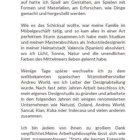
auf hatte ich Spaß am Gestalten, am Spielen mit
Formen und Materialien, am Erforschen, wie Dinge
gemacht und hergestellt werden.
Wie es das Schicksal wollte, war meine Familie im
Möbelgeschäft tätig, und so kam alles in einer Art
perfektem Sturm zusammen.Ich habe mein Studium
und meinen Masterabschluss als Industriedesignerin
in meiner Heimatstadt Valencia (Spanien) absolviert,
wo ich Licht, Sonne, Natur und die unendlichen
Farben des Mittelmeers lieben gelernt habe.
Wenige Tage später wechselte ich zu dem
weltbekannten spanischen Sitzmöbelhersteller
Andreu World, wo ich Leiter der Designabteilung
wurde. Nach fast zehn Jahren Arbeit beschloss ich,
mein eigenes Designstudio zu gründen und arbeitete
in den folgenden Jahren mit einigen renommierten
Unternehmen wie Natuzzi, Ooland, Andreu World,
Sancal, Kian, Kuka oder Indecasa und vielen anderen
zusammen.
Ich bin jedem von ihnen zu großem Dank
verpflichtet.Meine Arbeitsphilosophie lässt sich wie
folgt zusammenfassen: "Stets die besten Entwürfe