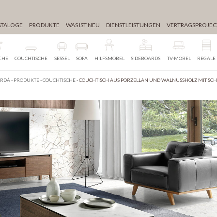
ATALOGE
PRODUKTE
WAS IST NEU
DIENSTLEISTUNGEN
VERTRAGSPROJEC
SCHE
COUCHTISCHE
SESSEL
SOFA
HILFSMÖBEL
SIDEBOARDS
TV-MÖBEL
REGALE
ERDÁ
-
PRODUKTE
-
COUCHTISCHE
-
COUCHTISCH AUS PORZELLAN UND WALNUSSHOLZ MIT SC