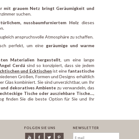
r mit grauem Netz bringt Geräumigkeit und
hnzimmer suchen.
türlichem, nussbaumfurniertem Holz
dieses
en.
zugleich anspruchsvolle Atmosphäre zu schaffen.
tisch perfekt, um eine
geräumige und warme
ten Materialien hergestellt
, um eine lange
 Angel Cerdá
sind so konzipiert, dass sie jedem
chtischen und Ecktischen
ist eine
fantastische
schiedenen Größen, Formen und Designs erhältlich
 Glas kombiniert. Sie sind unverzichtbar, um Ihr
s und dekoratives Ambiente
zu verwandeln, das
rechteckige Tische oder ausziehbare Tische…
,
g finden Sie die beste Option für Sie und Ihr
FOLGEN SIE UNS
NEWSLETTER