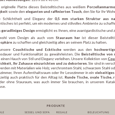
 originelle Platte dieses Beistelltisches aus weißem
Porzellanmarmo
gkeit
sowie den
eleganten und raffinierten Touch
, den Sie für Ihr Wo
e Schlichtheit und Eleganz der
0,5 mm starken Struktur aus na
tisches ist perfekt, um ein modernes und stilvolles Ambiente zu schaff
n
geradliniges Design
ermöglicht es Ihnen, eine avantgardistische und 
wohl vom Design als auch vom
Stauraum her
ist dieser Beistell
sphäre
zu schaffen und gleichzeitig alles an seinem Platz zu halten.
 unsere
Couchtische und Ecktische
werden aus den
hochwertigs
sdauer und Funktionalität zu gewährleisten. Die
Beistelltische von
einen Hauch von Stil und Eleganz verleihen. Unsere Kollektion von
Cou
chkeit, Ihr Zuhause einzurichten und zu dekorieren
. Sie sind in ver
erden mit Materialien wie Holz, verchromtem Stahl, schwarzem Stahl oder
immer, Ihren Aufenthaltsraum oder Ihr Lesezimmer in ein
vielseitige
hzeitig auch praktisch für den Alltag ist.
Runde Tische, ovale Tische, 
der ohne Stauraum, was auch immer Sie brauchen, in unserem Katalo
use.
PRODUKTE
HLE
SESSEL UND SOFA
REGALE
BELEUCHTUNG