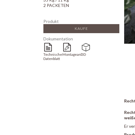
2 PACKETEN
Produkt
KAUFE
Dokumentation
Technisches
Montageanleitung
3D
Datenblatt
Recht
Rech
weiß
Er ve
Prod