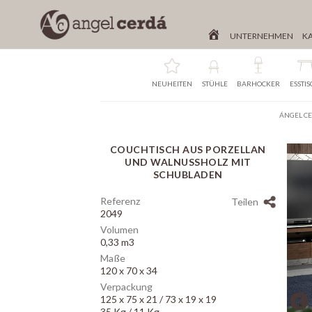
UNTERNEHMEN
K
NEUHEITEN
STÜHLE
BARHOCKER
ESSTI
ÁNGEL C
COUCHTISCH AUS PORZELLAN
Array
UND WALNUSSHOLZ MIT
SCHUBLADEN
Referenz
Teilen
2049
Volumen
0,33 m3
Maße
120 x 70 x 34
Verpackung
125 x 75 x 21 / 73 x 19 x 19
35 Kg / 11 Kg