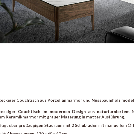
eckiger Couchtisch aus Porzellanmarmor und Nussbaumholz modell 
teckiger Couchtisch im modernen Design
aus
naturfurniertem 
em Keramikmarmor mit grauer Maserung in matter Ausführung
.
rfügt über
großzügigen Stauraum
mit
2 Schubladen
mit
manuellem
Öff
ukt Abmessungen:
120 x 60 x 40 cm.