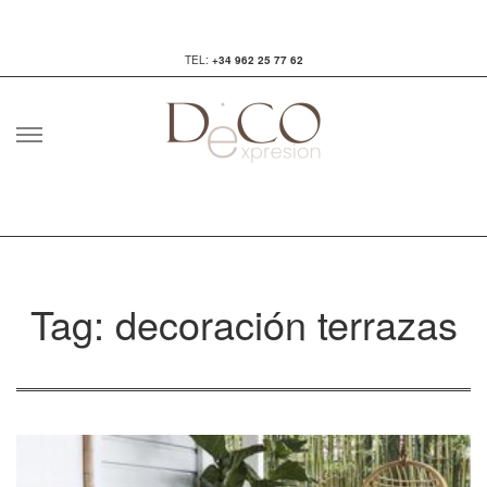
TEL:
+34 962 25 77 62
Skip
to
content
Tag: decoración terrazas