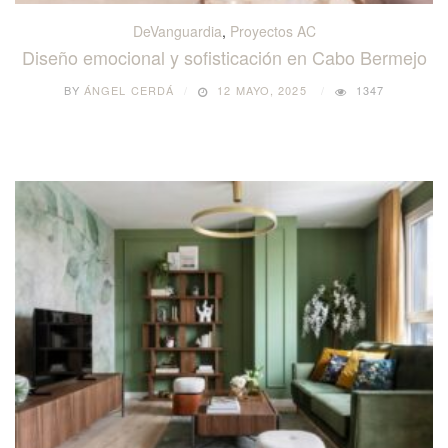
DeVanguardia
,
Proyectos AC
Diseño emocional y sofisticación en Cabo Bermejo
BY
ÁNGEL CERDÁ
12 MAYO, 2025
1347