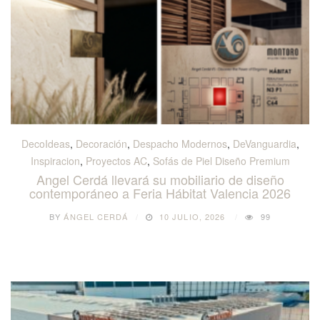
DecoIdeas
,
Decoración
,
Despacho Modernos
,
DeVanguardia
,
Inspiracion
,
Proyectos AC
,
Sofás de Piel Diseño Premium
Angel Cerdá llevará su mobiliario de diseño
contemporáneo a Feria Hábitat Valencia 2026
BY
ÁNGEL CERDÁ
10 JULIO, 2026
99