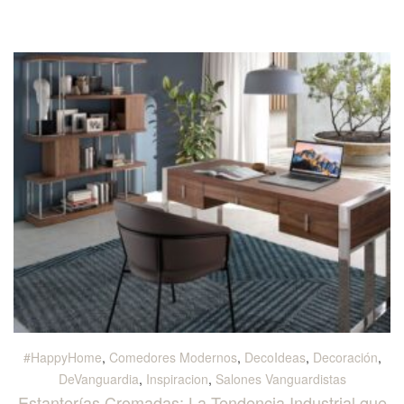
#HappyHome
,
Comedores Modernos
,
DecoIdeas
,
Decoración
,
DeVanguardia
,
Inspiracion
,
Salones Vanguardistas
Estanterías Cromadas: La Tendencia Industrial que