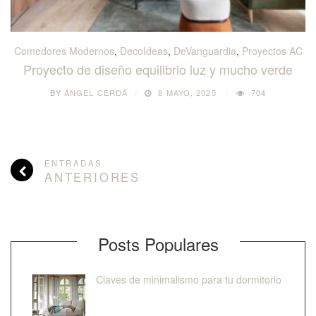
Comedores Modernos
,
DecoIdeas
,
DeVanguardia
,
Proyectos AC
Proyecto de diseño equilibrio luz y mucho verde
BY
ÁNGEL CERDÁ
8 MAYO, 2025
704
ENTRADAS
ANTERIORES
Posts Populares
Claves de minimalismo para tu dormitorio