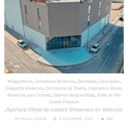
#HappyHome
,
Comedores Modernos
,
DecoIdeas
,
Decoración
,
Despacho Modernos
,
Dormitorios de Diseño
,
Inspiracion
,
Mesas
Modernas para Cocinas
,
Salones Vanguardistas
,
Sofás de Piel
Diseño Premium
¡Apertura Oficial de nuestro Showroom en Valencia!
BY
ÁNGEL CERDÁ
9 DICIEMBRE, 2025
549