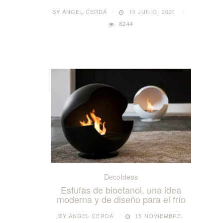
BY
ÁNGEL CERDÁ
10 JUNIO, 2021
8244
DecoIdeas
Estufas de bioetanol, una idea
moderna y de diseño para el frío
BY
ÁNGEL CERDÁ
15 NOVIEMBRE,