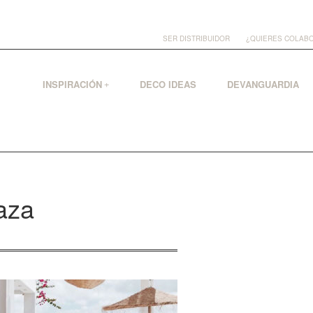
SER DISTRIBUIDOR
¿QUIERES COLAB
Skip
INSPIRACIÓN
DECO IDEAS
DEVANGUARDIA
to
content
raza