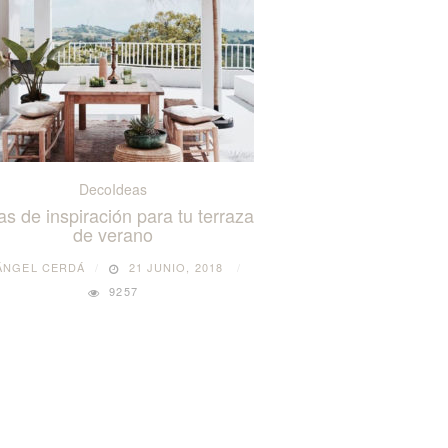
DecoIdeas
as de inspiración para tu terraza
de verano
ÁNGEL CERDÁ
21 JUNIO, 2018
9257