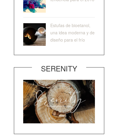
Estufas de bioetanol,
una idea moderna y de
diseño para el frío
SERENITY