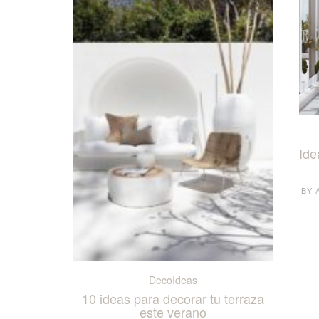
Ide
BY
DecoIdeas
10 ideas para decorar tu terraza
este verano