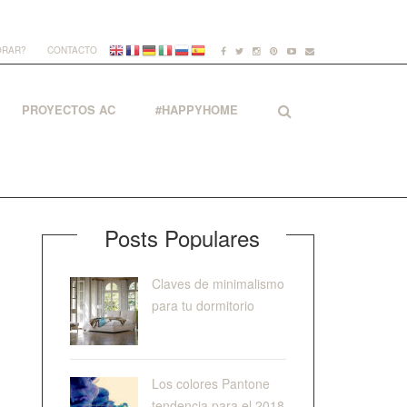
ORAR?
CONTACTO
PROYECTOS AC
#HAPPYHOME
Posts Populares
Claves de minimalismo
para tu dormitorio
Los colores Pantone
tendencia para el 2018