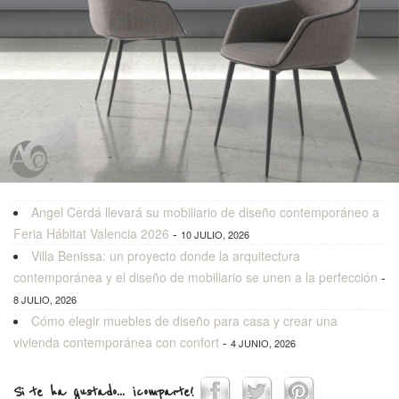
Angel Cerdá llevará su mobiliario de diseño contemporáneo a
Feria Hábitat Valencia 2026
-
10 JULIO, 2026
Villa Benissa: un proyecto donde la arquitectura
contemporánea y el diseño de mobiliario se unen a la perfección
-
8 JULIO, 2026
Cómo elegir muebles de diseño para casa y crear una
vivienda contemporánea con confort
-
4 JUNIO, 2026
Si te ha gustado... ¡comparte!