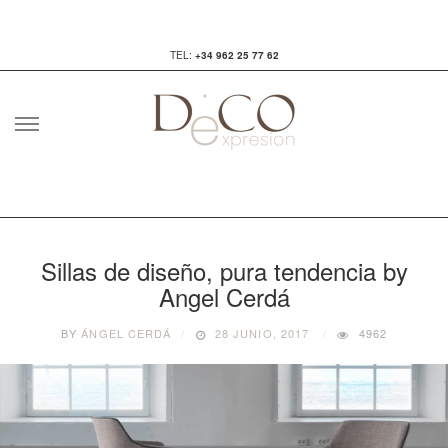
TEL:
+34 962 25 77 62
Skip
to
content
Sillas de diseño, pura tendencia by
Angel Cerdá
BY
ÁNGEL CERDÁ
28 JUNIO, 2017
4962