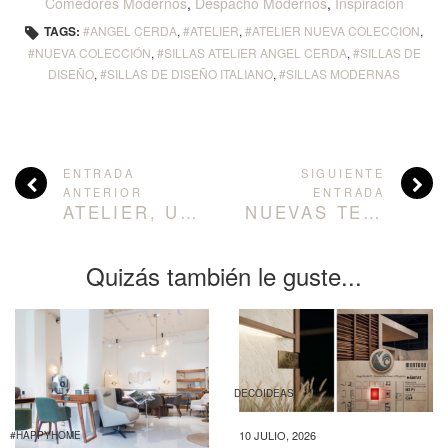
Comedores Modernos
,
Despacho Modernos
,
Inspiracion
TAGS:
ANGEL CERDA
,
ATELIER
,
ATELIER NUEVA COLECCION
,
NUEVA COLECCIÓN
,
SILLAS ATELIER ANGEL CERDA
,
SILLAS DE
DISEÑO
,
SILLAS DE DISEÑO ITALIANO
,
SILLAS MODERNAS
ENTRADA
SIGUIENTE
ANTERIOR
ENTRADA
ATELIER, UNA NUEVA COLECCIÓN BY ANGEL CERDÁ
NUEVAS TENDENCIAS DECORATIVAS
Quizás también le guste...
DECOIDEAS
10 JULIO, 2026
#HAPPYHOME