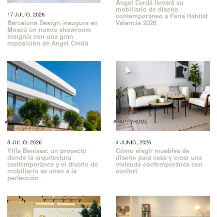
Angel Cerdá llevará su
mobiliario de diseño
17 JULIO, 2026
contemporáneo a Feria Hábitat
Barcelona Design inaugura en
Valencia 2026
Moscú un nuevo showroom
insignia con una gran
exposición de Angel Cerdá
#HAPPYHOME
#HAPPYHOME
8 JULIO, 2026
4 JUNIO, 2026
Villa Benissa: un proyecto
Cómo elegir muebles de
donde la arquitectura
diseño para casa y crear una
contemporánea y el diseño de
vivienda contemporánea con
mobiliario se unen a la
confort
perfección