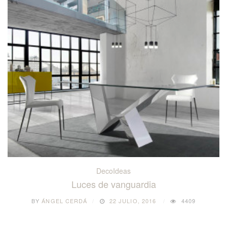
DecoIdeas
Luces de vanguardia
BY
ÁNGEL CERDÁ
22 JULIO, 2016
4409