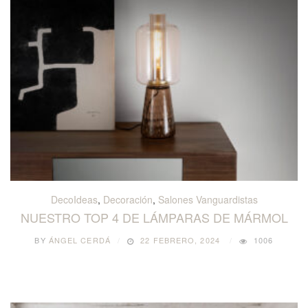
DecoIdeas
,
Decoración
,
Salones Vanguardistas
NUESTRO TOP 4 DE LÁMPARAS DE MÁRMOL
BY
ÁNGEL CERDÁ
22 FEBRERO, 2024
1006