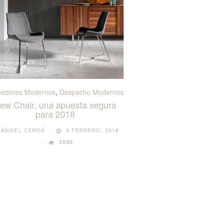
edores Modernos
,
Despacho Modernos
ew Chair, una apuesta segura
para 2018
Y
ÁNGEL CERDÁ
6 FEBRERO, 2018
3686