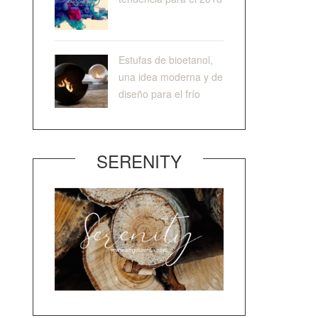
Estufas de bioetanol,
una idea moderna y de
diseño para el frío
SERENITY