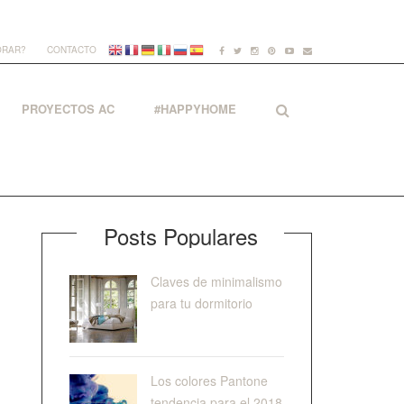
ORAR?
CONTACTO
PROYECTOS AC
#HAPPYHOME
Posts Populares
Claves de minimalismo
para tu dormitorio
Los colores Pantone
tendencia para el 2018