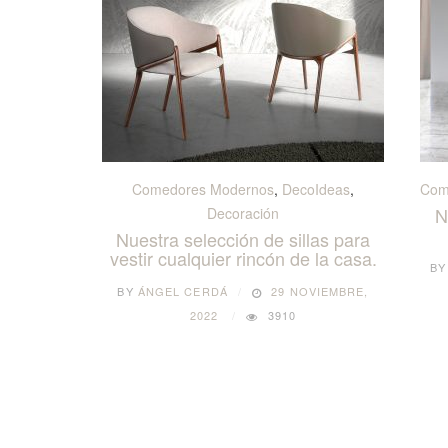
Comedores Modernos
,
DecoIdeas
,
Com
N
Decoración
Nuestra selección de sillas para
vestir cualquier rincón de la casa.
B
BY
ÁNGEL CERDÁ
29 NOVIEMBRE,
2022
3910