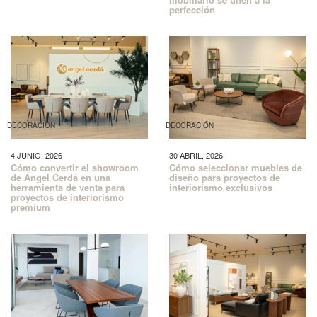
perfección
DECORACIÓN
DECORACIÓN
4 JUNIO, 2026
30 ABRIL, 2026
Cómo convertir el showroom
Cómo seleccionar muebles de
de Ángel Cerdá en una
diseño para proyectos de
herramienta de venta para
interiorismo exclusivos
proyectos de interiorismo
premium