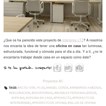
¿Que os ha parecido este proyecto de
Interiores LTZ
? A nosotros
nos encanta la idea de tener una
oficina en casa
tan luminosa,
estructurada, funcional y cómoda para el día a día. Y a tí, ¿no te
encantaría trabajar desde casa en un espacio como éste?
Si te ha gustado... ¡comparte!
Proyectos AC
TAGS:
ACTIU VITAL PLUS
,
ANGEL CERDA
,
ARMARIOS A MEDIDA
,
DECORACIÓN
,
ESCRITORIOS
,
MUEBLES PERSONALIZADOS
,
OFICINA
,
OFICINA EN CASA
,
PROYECTO
,
PROYECTO DE
INTERIORISMO
,
PROYECTO DE OFICINA
,
SILLAS DE OFICINA