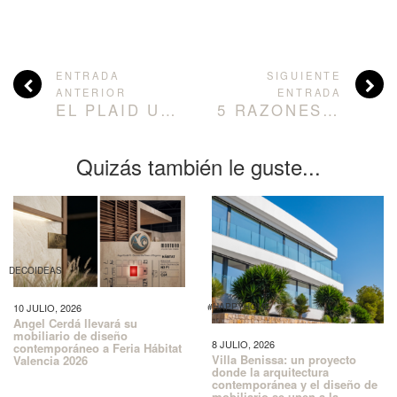
ENTRADA
SIGUIENTE
ANTERIOR
ENTRADA
EL PLAID UN MUST HAVE PARA ESTE INVIERNO
5 RAZONES POR LAS QUE CONTAR CON UN INTERIORISTA
Quizás también le guste...
DECOIDEAS
10 JULIO, 2026
#HAPPYHOME
Angel Cerdá llevará su
mobiliario de diseño
8 JULIO, 2026
contemporáneo a Feria Hábitat
Villa Benissa: un proyecto
Valencia 2026
donde la arquitectura
contemporánea y el diseño de
mobiliario se unen a la