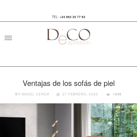
TEL:
+34 962 25 77 62
Skip
to
content
Ventajas de los sofás de piel
BY
ÁNGEL CERDÁ
27 FEBRERO, 2023
1698