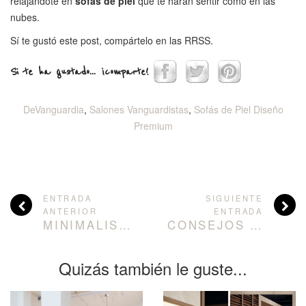
relajándote en
sofás de piel
que te harán sentir como en las
nubes.
Sí te gustó este post, compártelo en las RRSS.
Si te ha gustado... ¡comparte!
DeVanguardia
,
Salones Vanguardistas
,
Sofás de Piel Diseño
Premium
ENTRADA
SIGUIENTE
ANTERIOR
ENTRADA
MINIMALISMO: ¿QUÉ ES Y CÓMO APLICARLO EN CASA?
CONSEJOS PARA COMPRAR LÁMPARAS DE SOBREMESA SIN ESTRESARSE EN EL INTENTO.
Quizás también le guste...