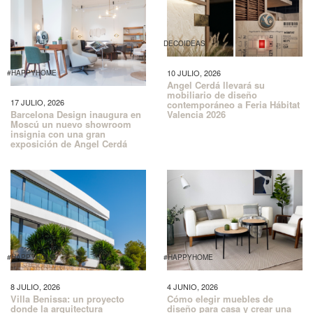
DECOIDEAS
10 JULIO, 2026
#HAPPYHOME
Angel Cerdá llevará su
mobiliario de diseño
17 JULIO, 2026
contemporáneo a Feria Hábitat
Barcelona Design inaugura en
Valencia 2026
Moscú un nuevo showroom
insignia con una gran
exposición de Angel Cerdá
#HAPPYHOME
#HAPPYHOME
8 JULIO, 2026
4 JUNIO, 2026
Villa Benissa: un proyecto
Cómo elegir muebles de
donde la arquitectura
diseño para casa y crear una